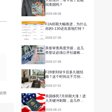
人在境外，绿卡丢了还能
回美国吗？
2026-08-06
F2A排期大幅推进，为什么
你的I-130还在原地打转？
2026-07-30
美签审查再度升级，这几
类签证必须公开社媒账
号，你自查了吗？
2026-07-08
F2B拿到绿卡后多久能结
婚？这个时间点千万别搞
错
2026-07-01
优劣势
美国移民7月排期大涨！进
入关键冲刺期，这几件事
千万别拖
2026-06-23