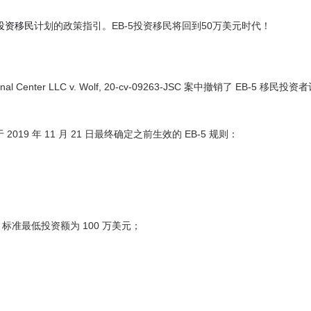
超龄保护
英国商旅
豁免申请-I601
欧洲/
投资移民
计划的政策指引。EB-5投资移民将回到50万美元时代！
EVUS登记
加急预约
nter LLC v. Wolf, 20-cv-09263-JSC 案中撤销了 EB-5 移民投资
9 年 11 月 21 日最终确定之前生效的 EB-5 规则：
，标准最低投资额为 100 万美元；