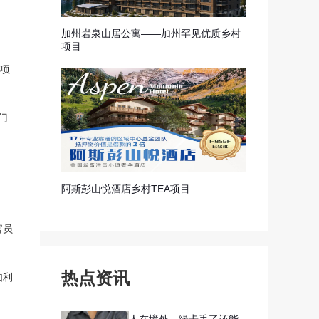
加州岩泉山居公寓——加州罕见优质乡村
项目
投项
门
阿斯彭山悦酒店乡村TEA项目
官员
热点资讯
如利