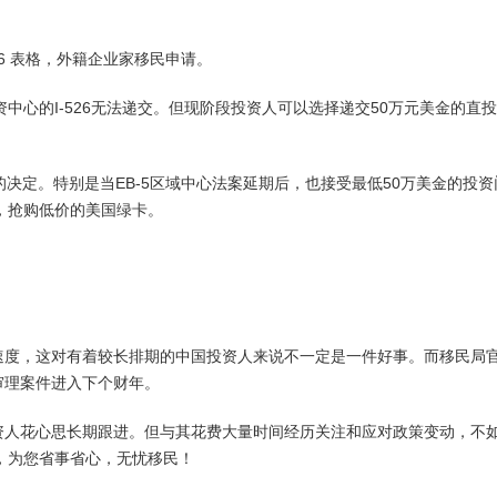
-526 表格，外籍企业家移民申请。
资中心的I-526无法递交。但现阶段投资人可以选择递交50万元美金的直
决定。特别是当EB-5区域中心法案延期后，也接受最低50万美金的投资
来，抢购低价的美国绿卡。
速度，这对有着较长排期的中国投资人来说不一定是一件好事。而移民局
带审理案件进入下个财年。
资人花心思长期跟进。但与其花费大量时间经历关注和应对政策变动，不
，为您省事省心，无忧移民！