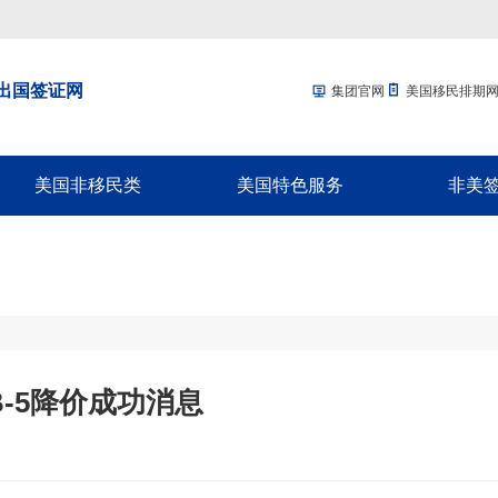
出国签证网
集团官网
美国移民排期
美国非移民类
美国特色服务
非美
回美签证-SB1
移民经济担保规划
加拿大配
美国探亲/旅游签证
面签辅导
加拿大商
美国商务签证-B1
移民签证延期
新西兰配
美国工作签证
放弃绿卡
新西兰商
美国学生签证-F1
绿卡遗失
澳洲配偶
-5降价成功消息
十年签证续签
NVC/领馆服务
澳洲商旅
入境辅导
英国配偶