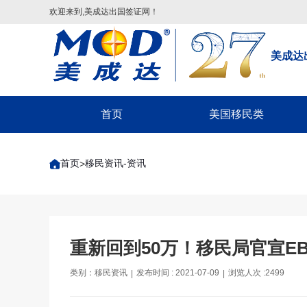
欢迎来到,美成达出国签证网！
美成达
首页
美国移民类
配偶团聚签证
首页
移民资讯-资讯
>
子女申请父母团聚签证
父母申请子女团聚签证
兄弟姐妹团聚签证-F4
美国EB-1A/NIW移民
重新回到50万！移民局官宣EB
美国EB-5投资移民
类别：移民资讯
发布时间 : 2021-07-09
浏览人次 :2499
|
|
美国EB3/EW3劳工移民