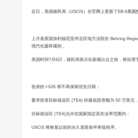
美国V92团聚签证
境内调整绿卡-I485
近日，美国移民局（USCIS）在官网上更新了EB-5
美国
回美证-I131
上月底美国加利福尼亚州北区地方法院在 Behring Regional Ce
现代化最终规则 。
美国时间7月6日，移民局表示在新规出台之前，将应用于 201
批准的 I-526 将不再保留优先日期；
要求投资目标就业区 (TEA) 的最低投资额为 50 万美元
目标就业区 (TEA)允许在国家指定高失业率范围内；
USCIS 将恢复以前的永久居留条件审批程序。