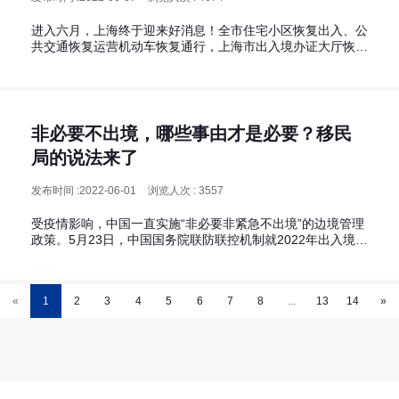
进入六月，上海终于迎来好消息！全市住宅小区恢复出入、公
共交通恢复运营机动车恢复通行，上海市出入境办证大厅恢复
对外服务。国际上也有不少国家陆续放宽了入境政策，下面是
美成达汇总的2022年6月最新的全球入境新规，有需求的小伙
伴请收好。
非必要不出境，哪些事由才是必要？移民
局的说法来了
发布时间 :2022-06-01
浏览人次 : 3557
受疫情影响，中国一直实施“非必要非紧急不出境”的边境管理
政策。5月23日，中国国务院联防联控机制就2022年出入境管
理政策召开了新闻发布会。国家移民管理局边防检查管理司司
长刘海涛出席会议，并就相关问题进行回应。
«
1
2
3
4
5
6
7
8
...
13
14
»