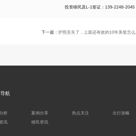
投资移民及L-1签证：139-2248-2045
下一篇：
护照丢失了，上面还有效的10年美签怎么
站导航
分析
案例分享
热点关注
出行攻略
资讯
移民资讯