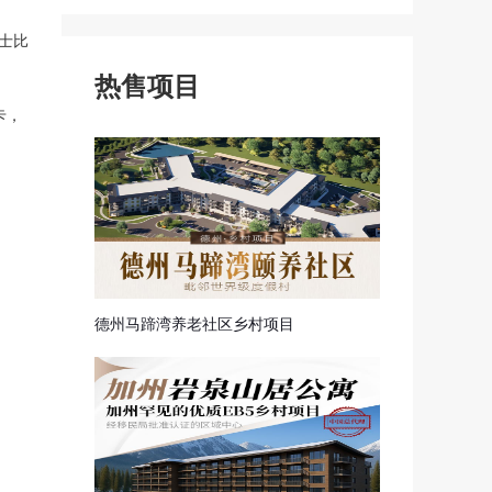
探亲签证
申根签证
士比
热售项目
卡，
德州马蹄湾养老社区乡村项目