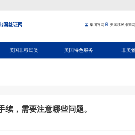
出国签证网
集团官网
美国移民排期
美国非移民类
美国特色服务
非美
回美签证-SB1
移民经济担保规划
加拿大配
美国探亲/旅游签证
面签辅导
加拿大商
美国商务签证-B1
移民签证延期
新西兰配
美国工作签证
放弃绿卡
新西兰商
美国学生签证-F1
绿卡遗失
澳洲配偶
手续，需要注意哪些问题。
十年签证续签
NVC/领馆服务
澳洲商旅
入境辅导
英国配偶