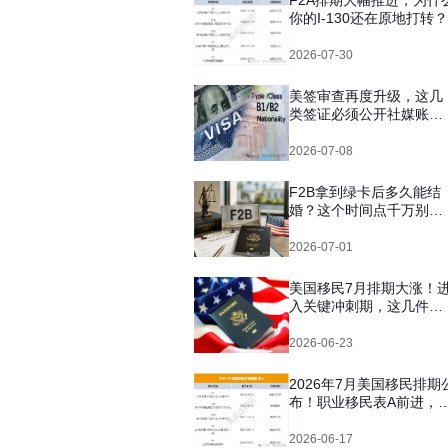
F2A排期大幅推进，为什
你的I-130还在原地打转？
2026-07-30
美签审查再度升级，这几
类签证必须公开社媒账
号，你自查了吗？
2026-07-08
F2B拿到绿卡后多久能结
婚？这个时间点千万别搞
错
2026-07-01
美国移民7月排期大涨！
入关键冲刺期，这几件事
千万别拖
2026-06-23
2026年7月美国移民排期
布！职业移民表A前进，
EB5新法仍无排期！
2026-06-17