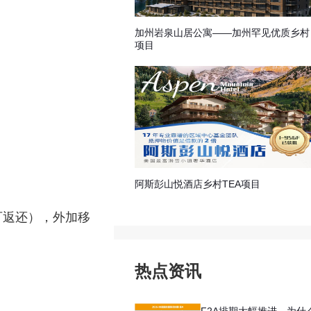
加州岩泉山居公寓——加州罕见优质乡村
项目
阿斯彭山悦酒店乡村TEA项目
可返还），外加移
热点资讯