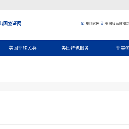
出国签证网
集团官网
美国移民排期
美国非移民类
美国特色服务
非美
回美签证-SB1
移民经济担保规划
加拿大配
美国探亲/旅游签证
面签辅导
加拿大商
美国商务签证-B1
移民签证延期
新西兰配
美国工作签证
放弃绿卡
新西兰商
美国学生签证-F1
绿卡遗失
澳洲配偶
！
十年签证续签
NVC/领馆服务
澳洲商旅
入境辅导
英国配偶