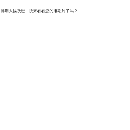
超龄保护
英国商旅
豁免申请-I601
欧洲/
类别排期大幅跃进，快来看看您的排期到了吗？
EVUS登记
加急预约