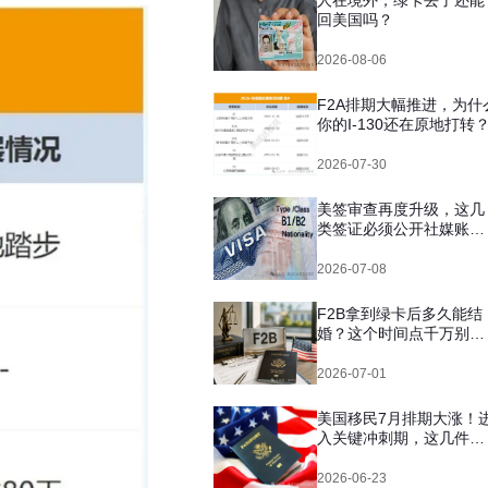
人在境外，绿卡丢了还能
回美国吗？
2026-08-06
F2A排期大幅推进，为什
你的I-130还在原地打转
2026-07-30
美签审查再度升级，这几
类签证必须公开社媒账
号，你自查了吗？
2026-07-08
F2B拿到绿卡后多久能结
婚？这个时间点千万别搞
错
2026-07-01
美国移民7月排期大涨！
入关键冲刺期，这几件事
千万别拖
2026-06-23