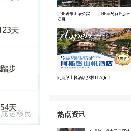
加州岩泉山居公寓——加州罕见优质乡村
项目
阿斯彭山悦酒店乡村TEA项目
热点资讯