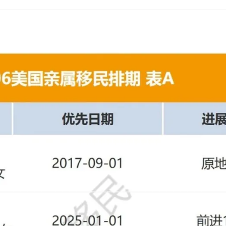
超龄保护
英国商旅
豁免申请-I601
欧洲/
EVUS登记
加急预约