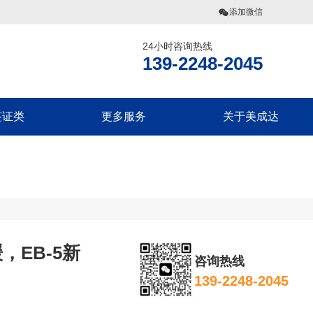
添加微信
24小时咨询热线
网
139-2248-2045
签证类
更多服务
关于美成达
偶团聚签证
美国公民海外出生报告
联系我们
旅探亲签证
移民税务规划
美成达介绍
偶团聚签证
香港劳工
旗下业务
旅探亲签证
团聚签证
EB-5新
咨询热线
探亲签证
139-2248-2045
团聚签证