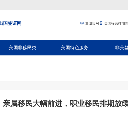
出国签证网
集团官网
美国移民排期
美国非移民类
美国特色服务
非美
回美签证-SB1
移民经济担保规划
加拿大配
美国探亲/旅游签证
面签辅导
加拿大商
美国商务签证-B1
移民签证延期
新西兰配
美国工作签证
放弃绿卡
新西兰商
美国学生签证-F1
绿卡遗失
澳洲配偶
布！亲属移民大幅前进，职业移民排期放缓，
十年签证续签
NVC/领馆服务
澳洲商旅
入境辅导
英国配偶