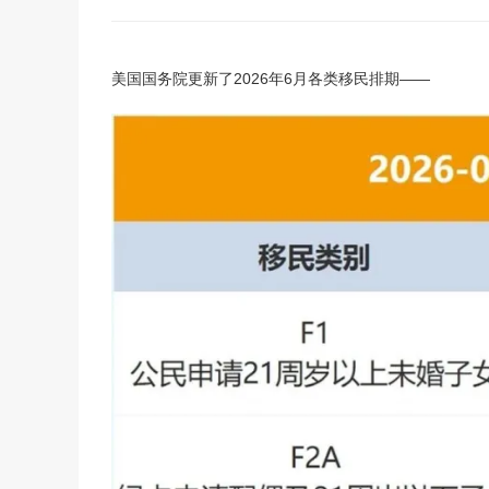
美国V92团聚签证
境内调整绿卡-I485
回美证-I131
美国国务院更新了2026年6月各类移民排期——