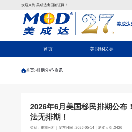
欢迎来到,美成达出国签证网！
美成达
首页
美国移民类
配偶团聚签证
首页
排期分析-资讯
>
子女申请父母团聚签证
父母申请子女团聚签证
兄弟姐妹团聚签证-F4
美国EB-1A/NIW移民
2026年6月美国移民排期公
美国EB-5投资移民
法无排期！
美国EB3/EW3劳工移民
类别：排期分析
发布时间 : 2026-05-14
浏览人次 :3426
|
|