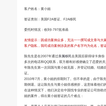
美国V92团聚签证
境内调整绿卡-I485
客户姓名：黄小姐
回美证-I131
签证类别：美国F2A签证、F2A移民
委托时情况：收到I-797批准函
友情提示：因成功案例众多，无法一一撰写成文章与大
客户隐私，我司成功案例涉及的客户名字均为化名，签
陈先生是在2007年通过
亲属移民
去美国后获得绿卡身份
多次的电话和QQ联系，双方都有好感便确立了恋爱的关
年陈先生第一次回国与黄小姐见面，并登记结婚。结婚
证。
2010年7月，黄小姐的排期到了。但不幸的是，由于
期倒退。这让陈先生与黄小姐倍感挫折，这意味着他们
在这种情况下，他们决定在中国找专业的签证公司协助
姐的案件，得出黄小姐签证的几个难点：