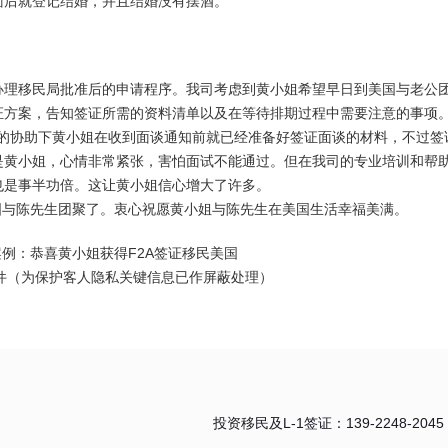
面后就登记结婚，并且结婚没有摆酒。
办理移民局批准后的申请程序。我司考虑到黄小姐希望早日到美国与老公
证方案，告知签证所需的资料清单以及在等待排期过程中需要注意的事项
我司的协助下黄小姐在收到面谈通知前就已经准备好签证面谈的材料，不过签
是黄小姐，心情非常紧张，害怕面试不能通过。但在我司的专业培训和帮
也是事半功倍。这让黄小姐信心增大了许多。
美国与陈先生团聚了。衷心祝愿黄小姐与陈先生在美国生活幸福美满。
件（为保护客人隐私关键信息已作屏蔽处理）
投资移民及L-1签证：139-2248-2045