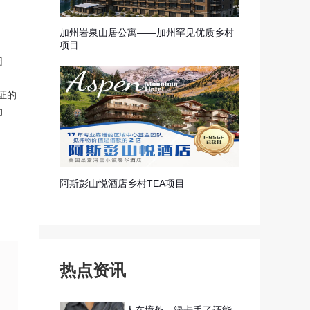
加州岩泉山居公寓——加州罕见优质乡村
项目
团
。
证的
助
阿斯彭山悦酒店乡村TEA项目
热点资讯