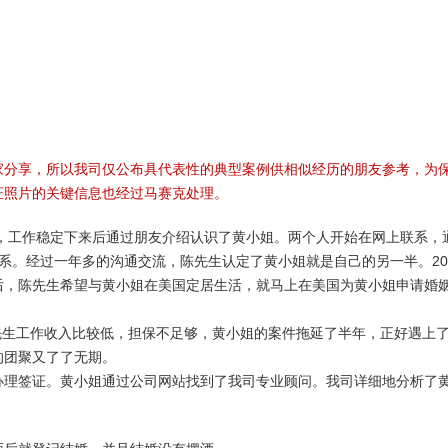
超龄保护
英国商旅
豁免申请-I601
欧洲/
EVUS登记
加急预约
家分享，所以我司仅公布具代表性的典型案例供相似经历的朋友参考，为
证照片的关键信息也经过马赛克处理。
，工作稳定下来后通过朋友介绍认识了黄小姐。两个人开始在网上联系，
系。经过一年多的沟通交流，陈先生认定了黄小姐就是自己的另一半。20
后，陈先生希望与黄小姐在美国定居生活，就马上在美国为黄小姐申请婚
陈先生工作收入比较低，担保不足够，黄小姐的案件拖延了半年，正好遇上
的团聚又了了无期。
办理签证。黄小姐通过公司网站找到了我司专业顾问。我司详细地分析了