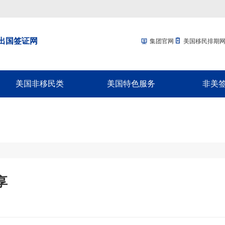
出国签证网
集团官网
美国移民排期
美国非移民类
美国特色服务
非美
回美签证-SB1
移民经济担保规划
加拿大配
美国探亲/旅游签证
面签辅导
加拿大商
美国商务签证-B1
移民签证延期
新西兰配
美国工作签证
放弃绿卡
新西兰商
美国学生签证-F1
绿卡遗失
澳洲配偶
享
十年签证续签
NVC/领馆服务
澳洲商旅
入境辅导
英国配偶