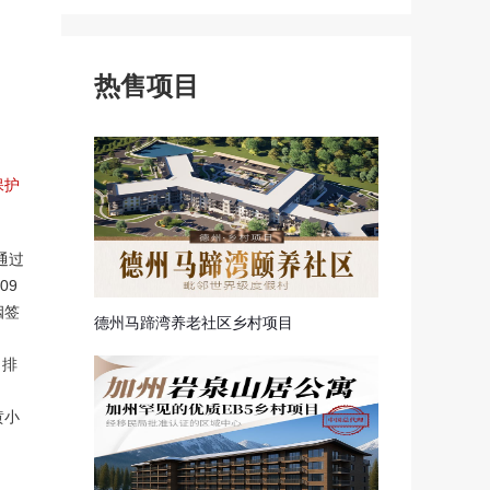
探亲签证
申根签证
热售项目
保护
通过
09
姻签
德州马蹄湾养老社区乡村项目
了排
黄小