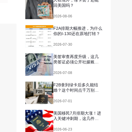
人在境外，绿卡丢了还能
回美国吗？
2026-08-06
F2A排期大幅推进，为什么
你的I-130还在原地打转？
2026-07-30
美签审查再度升级，这几
类签证必须公开社媒账
号，你自查了吗？
2026-07-08
F2B拿到绿卡后多久能结
婚？这个时间点千万别搞
错
2026-07-01
美国移民7月排期大涨！进
入关键冲刺期，这几件事
千万别拖
2026-06-23