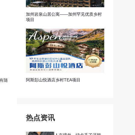
加州岩泉山居公寓——加州罕见优质乡村
项目
阿斯彭山悦酒店乡村TEA项目
有随
热点资讯