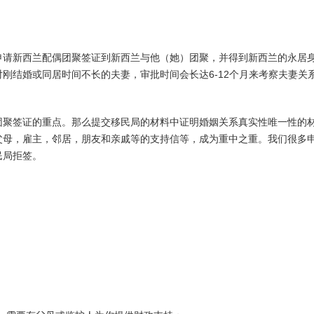
超龄保护
英国商旅
豁免申请-I601
欧洲/
EVUS登记
申请新西兰配偶团聚签证到新西兰与他（她）团聚，并得到新西兰的永居
加急预约
刚结婚或同居时间不长的夫妻，审批时间会长达6-12个月来考察夫妻关
团聚签证的重点。那么提交移民局的材料中证明婚姻关系真实性唯一性的
父母，雇主，邻居，朋友和亲戚等的支持信等，成为重中之重。我们很多
民局拒签。