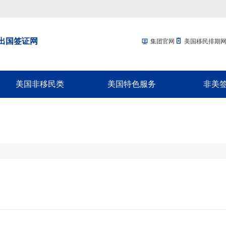
出国签证网
集团官网
美国移民排期
美国非移民类
美国特色服务
非美
回美签证-SB1
移民经济担保规划
加拿大配
美国探亲/旅游签证
面签辅导
加拿大商
美国商务签证-B1
移民签证延期
新西兰配
美国工作签证
放弃绿卡
新西兰商
美国学生签证-F1
绿卡遗失
澳洲配偶
十年签证续签
NVC/领馆服务
澳洲商旅
入境辅导
英国配偶