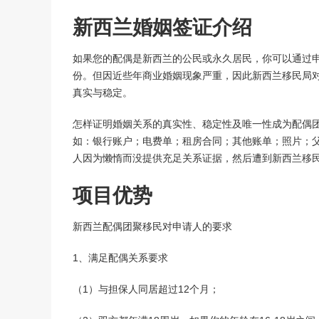
美国V92团聚签证
新西兰婚姻签证介绍
境内调整绿卡-I485
回美证-I131
如果您的配偶是新西兰的公民或永久居民，你可以通过
份。但因近些年商业婚姻现象严重，因此新西兰移民局对
真实与稳定。
怎样证明婚姻关系的真实性、稳定性及唯一性成为配偶
如：银行账户；电费单；租房合同；其他账单；照片；
人因为懒惰而没提供充足关系证据，然后遭到新西兰移
项目优势
新西兰配偶团聚移民对申请人的要求
1、满足配偶关系要求
（1）与担保人同居超过12个月；