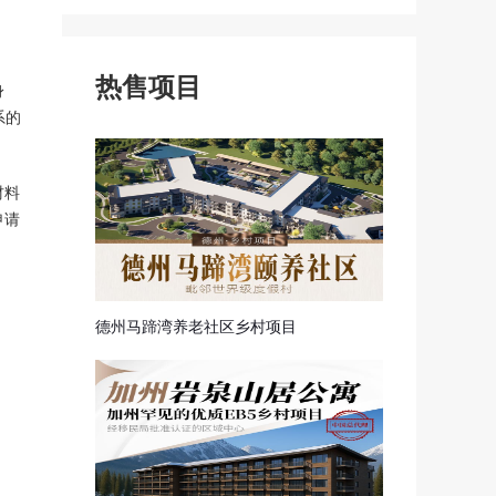
探亲签证
申根签证
热售项目
身
系的
材料
申请
德州马蹄湾养老社区乡村项目