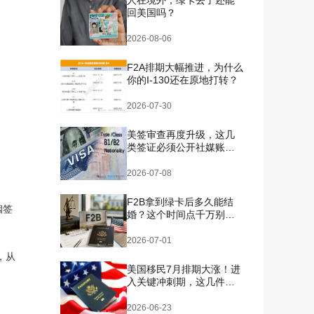
人在境外，绿卡丢了还能
回美国吗？
2026-08-06
F2A排期大幅推进，为什么
你的I-130还在原地打转？
2026-07-30
美签审查再度升级，这几
类签证必须公开社媒账
号，你自查了吗？
2026-07-08
F2B拿到绿卡后多久能结
姻签
婚？这个时间点千万别搞
错
2026-07-01
，从
美国移民7月排期大涨！进
入关键冲刺期，这几件事
千万别拖
2026-06-23